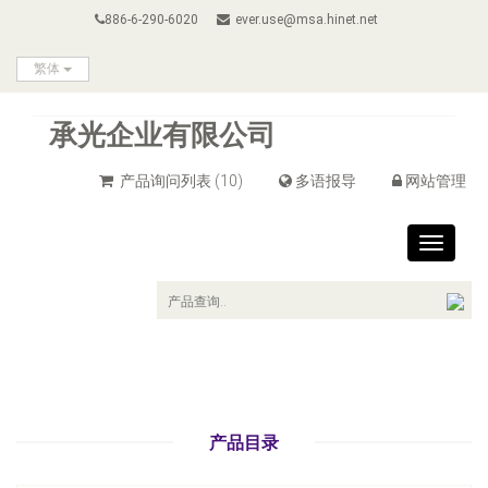
886-6-290-6020
ever.use@msa.hinet.net
繁体
承光企业有限公司
产品询问列表
(10)
多语报导
网站管理
Toggle
navigat
产品目录