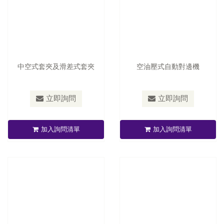
中空式套夾及滑差式套夾
空油壓式自動對邊機
立即詢問
立即詢問
中段輪軸修正裝置
全自動張力控制器
加入詢問清單
加入詢問清單
立即詢問
立即詢問