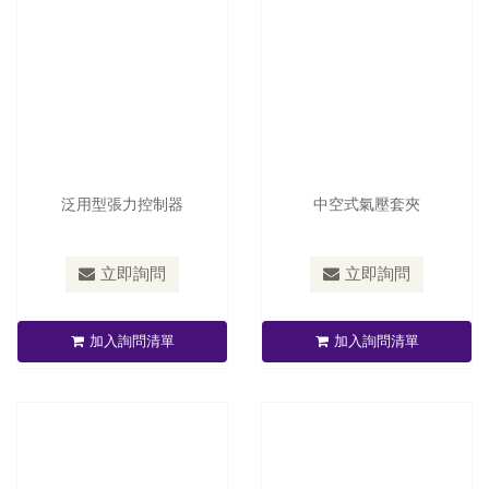
泛用型張力控制器
中空式氣壓套夾
立即詢問
立即詢問
中空式套夾及滑差式套夾
空油壓式自動對邊機
加入詢問清單
加入詢問清單
立即詢問
立即詢問