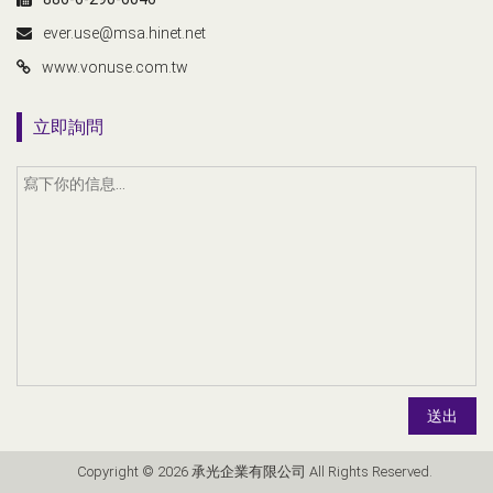
ever.use@msa.hinet.net
www.vonuse.com.tw
立即詢問
送出
Copyright © 2026 承光企業有限公司 All Rights Reserved.