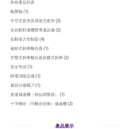
所有產品列表
氣壓軸 (1)
中空式套夾及滑差式套夾 (2)
全自動對邊機暨導邊設備 (2)
自動張力控制器 (4)
磁粉式剎車離合器 (1)
空壓式剎車離合器及蝶式剎車 (2)
安全夾頭 (1)
靜電消除設備 (1)
裁切分條圓刀 (1)
差速減速機（相位調整器） (1)
型號：
TC-2010
型號：
TC-2030
十字轉向（可離合切換）減速機 (2)
數位式張力控制器
直徑演算型張力控制器
立即詢問
立即詢問
產品展示