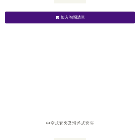
中空式套夾及滑差式套夾
加入詢問清單
立即詢問
中空式套夾及滑差式套夾