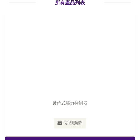
立即詢問
所有產品列表
數位式張力控制器
型號：
TC-2030
立即詢問
直徑演算型張力控制器