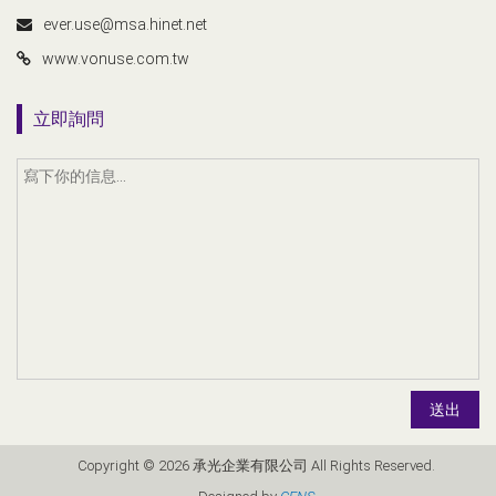
ever.use@msa.hinet.net
www.vonuse.com.tw
立即詢問
送出
Copyright © 2026 承光企業有限公司 All Rights Reserved.