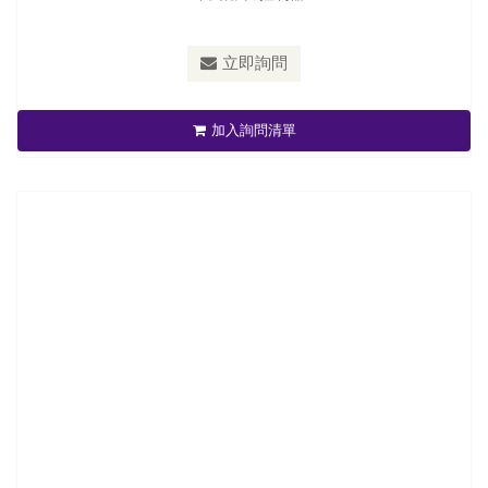
立即詢問
磁粉式剎車離合器
加入詢問清單
立即詢問