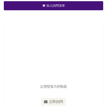
加入詢問清單
立即詢問
泛用型張力控制器
立即詢問
中空式氣壓套夾