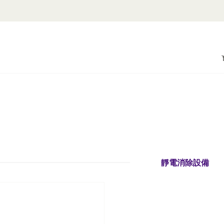
吹風式靜電消除機及靜電棒
立即詢問
靜電消除設備