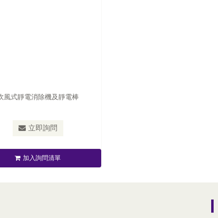
吹風式靜電消除機及靜電棒
立即詢問
加入詢問清單