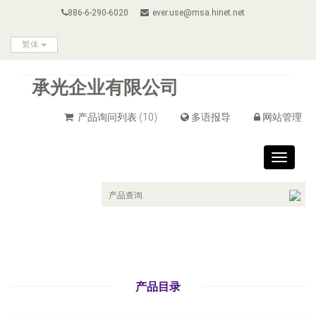
886-6-290-6020
ever.use@msa.hinet.net
繁体
承光企业有限公司
产品询问列表
(10)
多语报导
网站管理
Toggle
navigat
产品目录