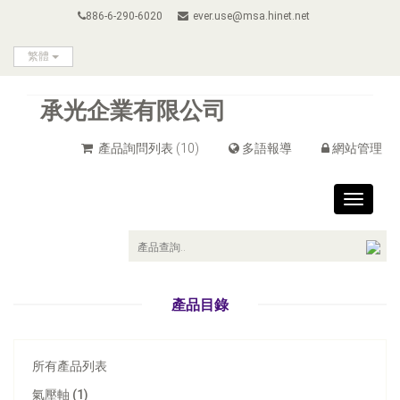
886-6-290-6020
ever.use@msa.hinet.net
繁體
承光企業有限公司
產品詢問列表
(10)
多語報導
網站管理
Toggle
navigat
產品目錄
所有產品列表
氣壓軸 (1)