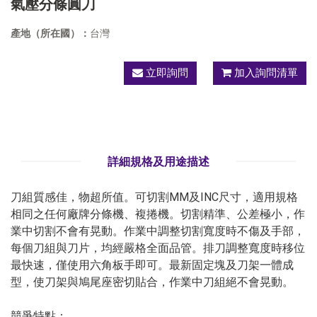
氣壓分條圓刀
產地（所在國）：
台灣
立即詢問
加入詢問清單
詳細規格及用途描述
刀組質感佳，物超所值。可切割MM及INC尺寸，適用規格
相同之任何廠牌分條機、複捲機。切割精準、公差極小，作
業中切割不會有晃動。作業中調整切割寬度時不傷及手部，
每個刀組與刀片，均經嚴格全面品管。排刀調整寬度時移位
最快速，僅使用六角板手即可。最新固定塊及刀架一體成
型，使刀架與鳩尾座密切貼合，作業中刀組絕不會晃動。
競爭特點：